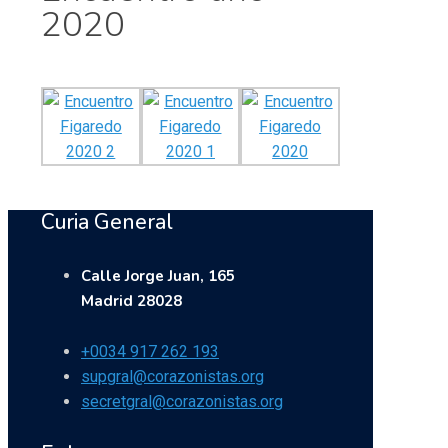
2020
Curia General
Calle Jorge Juan, 165
Madrid 28028
+0034 917 262 193
supgral@corazonistas.org
secretgral@corazonistas.org